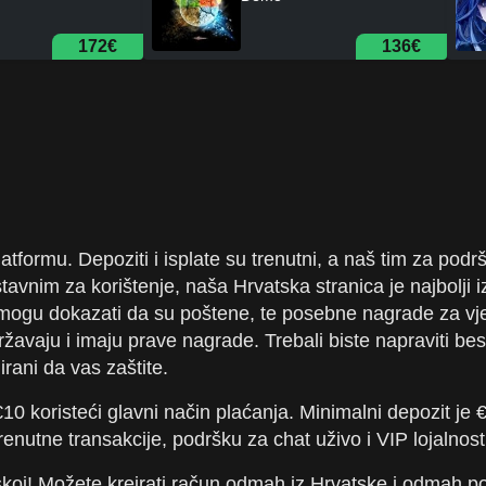
172€
136€
platformu. Depoziti i isplate su trenutni, a naš tim za po
tavnim za korištenje, naša Hrvatska stranica je najbolji i
 se mogu dokazati da su poštene, te posebne nagrade za 
žavaju i imaju prave nagrade. Trebali biste napraviti bes
irani da vas zaštite.
e €10 koristeći glavni način plaćanja. Minimalni depozit j
renutne transakcije, podršku za chat uživo i VIP lojalnost
koj! Možete kreirati račun odmah iz Hrvatske i odmah po