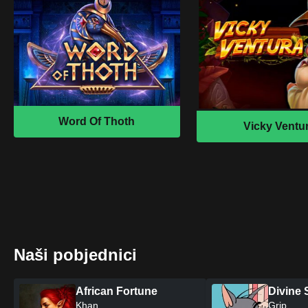
Word Of Thoth
Vicky Ventu
Naši pobjednici
African Fortune
Divine
Khan
Grip