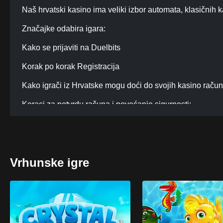
Naš hrvatski kasino ima veliki izbor automata, klasičnih k
Značajke odabira igara:
Kako se prijaviti na Duelbits
Korak po korak Registracija
Kako igrači iz Hrvatske mogu doći do svojih kasino raču
Koraci za potvrdu računa i povećanje sigurnosti:
Provjerite tone igara na Duelbitsu: automate, stolove i djel
Trgovci uživo stavljaju vas u akciju u stvarnom vremenu:
Vrhunske igre
Duelbits bonus: besplatne vrtnje, povrat novca i turniri
Ekskluzivni turniri za aktivne igrače:
Promotivni kodovi za Duelbits: Kako ih nabaviti i koristiti
Savjeti za ispravan unos promotivnih kodova: