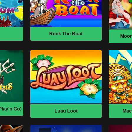
rugim uređajima
gradama
Rock The Boat
Moon
 odgovorno igranje
Play'n Go)
Luau Loot
Mac