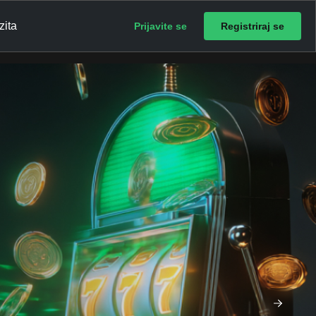
zita
Prijavite se
Registriraj se