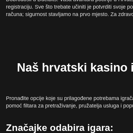
registraciju. Sve što trebate učiniti je potvrditi svoje
računa; sigurnost stavljamo na prvo mjesto. Za zdravo
Naš hrvatski kasino 
Pronađite opcije koje su prilagođene potrebama igrača 
pomoć filtara za pretraživanje, pružatelja usluga i po
Značajke odabira igara: