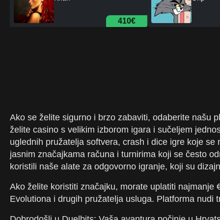
410€
Ako se želite sigurno i brzo zabaviti, odaberite našu 
želite casino s velikim izborom igara i sučeljem jednos
uglednih pružatelja softvera, crash i dice igre koje
jasnim značajkama računa i turnirima koji se često odr
koristili naše alate za odgovorno igranje, koji su dizajn
Ako želite koristiti značajku, morate uplatiti najmanj
Evolutiona i drugih pružatelja usluga. Platforma nudi t
Dobrodošli u Duelbits: Vaša avantura počinje u Hrvats