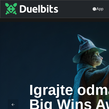
App
Igrajte od
Big Wins A