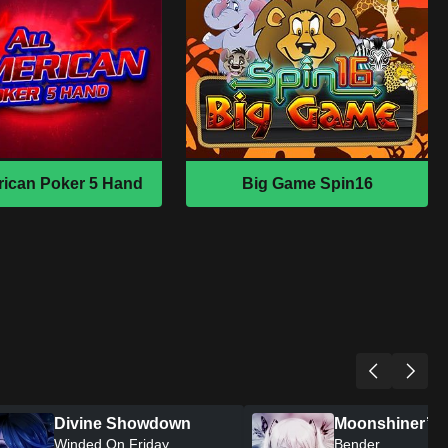
rican Poker 5 Hand
Big Game Spin16
Divine Showdown
Moonshiner’s 
Winded On Friday
Bender