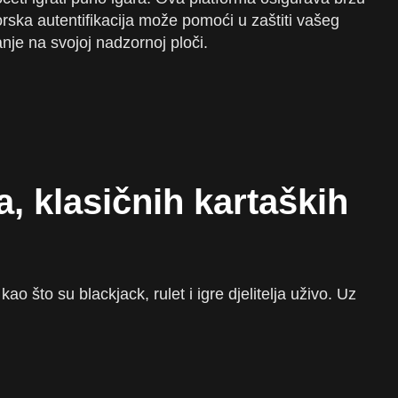
ktorska autentifikacija može pomoći u zaštiti vašeg
nje na svojoj nadzornoj ploči.
, klasičnih kartaških
što su blackjack, rulet i igre djelitelja uživo. Uz