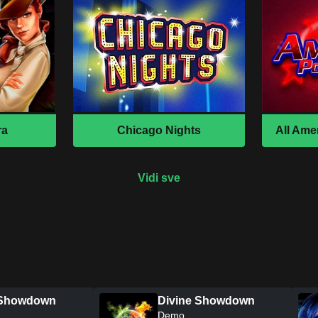
ra
Chicago Nights
All Ame
Vidi sve
 Showdown
Divine Showdown
Demo